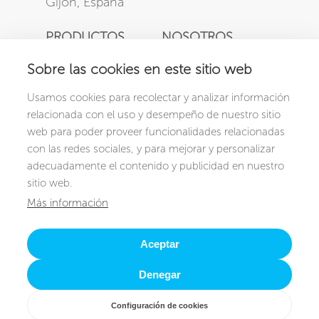
XCRIBA
Conócenos
XCHOOL
CONTACTO
RECURSOS
Sobre las cookies en este sitio web
Contacta
Ayuda en XCRIBA
Usamos cookies para recolectar y analizar información
Pide una demo
Ayuda en XCHOOL
relacionada con el uso y desempeño de nuestro sitio
Soporte
web para poder proveer funcionalidades relacionadas
con las redes sociales, y para mejorar y personalizar
adecuadamente el contenido y publicidad en nuestro
sitio web.
Más información
Aceptar
Denegar
© XTEACH
Términos y privacidad
|
Política de
cookies
Configuración de cookies