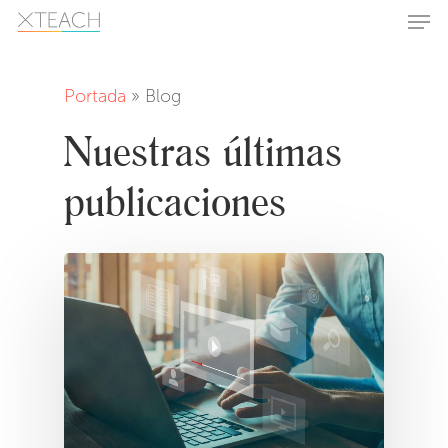
Skip
Men
to
main
Close
content
Menu
Portada
»
Blog
Nuestras últimas
publicaciones