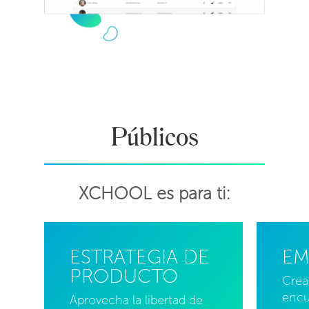
Públicos
XCHOOL es para ti:
ESTRATEGIA DE
EM
PRODUCTO
Crea
encu
Aprovecha la libertad de