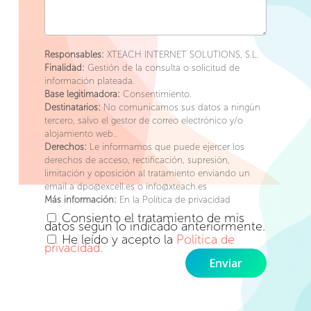
Responsables:
XTEACH INTERNET SOLUTIONS, S.L.
Finalidad:
Gestión de la consulta o solicitud de
información plateada.
Base legitimadora:
Consentimiento.
Destinatarios:
No comunicamos sus datos a ningún
tercero, salvo el gestor de correo electrónico y/o
alojamiento web..
Derechos:
Le informamos que puede ejercer los
derechos de acceso, rectificación, supresión,
limitación y oposición al tratamiento enviando un
email a dpo@excell.es o info@xteach.es
Más información:
En la Política de privacidad
Consiento el tratamiento de mis
datos según lo indicado anteriormente.
He leído y acepto la
Política de
privacidad.