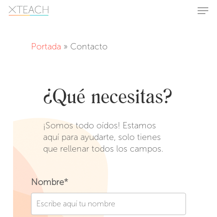
Skip
Men
to
main
Close
content
Menu
Portada
»
Contacto
¿Qué necesitas?
¡Somos todo oídos! Estamos
aquí para ayudarte, solo tienes
que rellenar todos los campos.
Nombre*