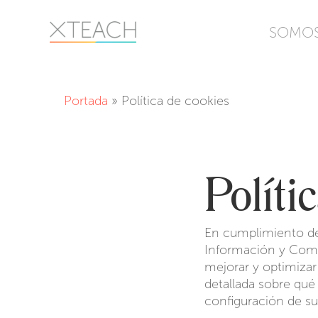
Skip
to
SOMO
main
content
Portada
»
Política de cookies
Políti
En cumplimiento de 
Información y Come
mejorar y optimizar
detallada sobre qué 
configuración de sus