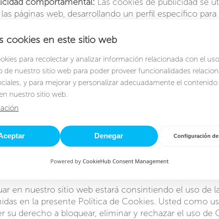
licidad comportamental:
Las cookies de publicidad se uti
n las páginas web, desarrollando un perfil específico par
ismo. Permiten así la gestión, de la forma más eficaz po
tarios, mostrando anuncios relevantes y atractivos para e
s cookies en este sitio web
ies para recolectar y analizar información relacionada con el uso
iempo que permanecen activadas en el equipo terminal 
de nuestro sitio web para poder proveer funcionalidades relacio
:
ociales, y para mejorar y personalizar adecuadamente el contenido
en nuestro sitio web.
ón:
Son un tipo de cookies diseñadas para recabar y al
ario accede a una página web.
ación
entes:
Son un tipo de cookies en el que los datos sigu
eden ser accedidos y tratados durante un periodo defini
Aceptar
Denegar
Configuración de
la cookie, y que puede ir de unos minutos a varios años
Powered by
CookieHub Consent Management
urar sus cookies?
uar en nuestro sitio web estará consintiendo el uso de l
das en la presente Política de Cookies. Usted como usu
cer su derecho a bloquear, eliminar y rechazar el uso de