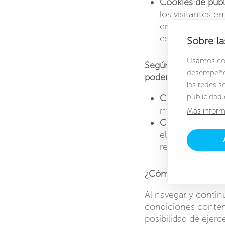
Cookies de pub
los visitantes e
en función del m
espacios publici
Sobre la
Usamos cook
Según el plazo de t
desempeño 
podemos distinguir
las redes s
publicidad 
Cookies de sesi
mientras el usu
Más inform
Cookies persist
el terminal y pu
responsable de 
¿Cómo puede config
Al navegar y contin
condiciones conteni
posibilidad de ejer