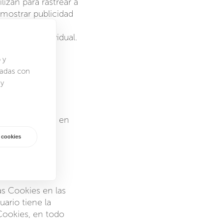
lizan para rastrear a
a mostrar publicidad
sible, de los
l usuario individual.
 y
del usuario
nadas con
 y
macenar datos
en almacenados en
do por el
 cookies
.
as Cookies en las
ario tiene la
 Cookies, en todo