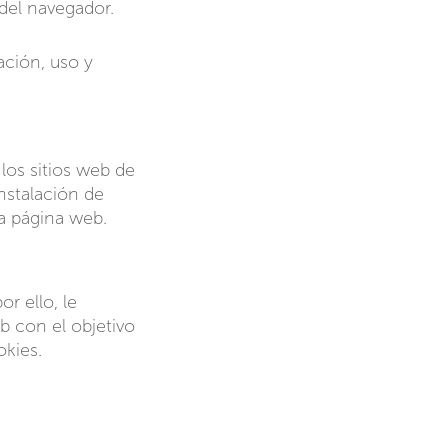
del navegador.
lación, uso y
los sitios web de
instalación de
ia página web.
r ello, le
b con el objetivo
kies.