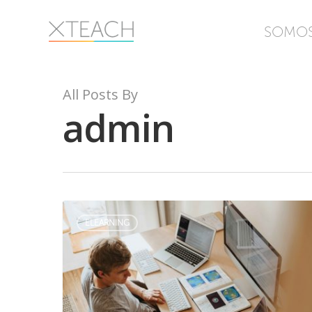
Skip
to
SOMO
main
content
All Posts By
admin
ELEARNING