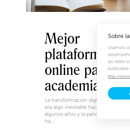
Mejor
Sobre la
plataforma
Usamos cook
desempeño 
las redes s
online para
publicidad 
Más inform
academias
La transformación digital ya
era algo inevitable hace
algunos años y la pandemia le
ha…