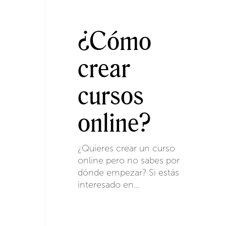
¿Cómo
crear
cursos
online?
¿Quieres crear un curso
online pero no sabes por
dónde empezar? Si estás
interesado en…