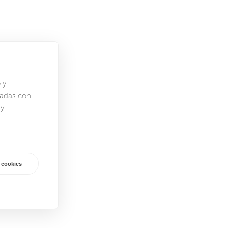
 y
nadas con
 y
 cookies