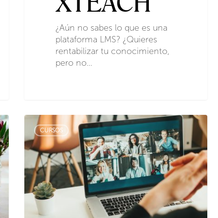
XTEACH
¿Aún no sabes lo que es una
plataforma LMS? ¿Quieres
rentabilizar tu conocimiento,
pero no…
CURSOS