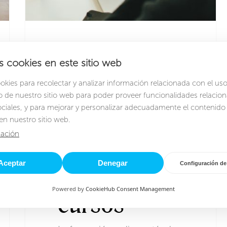
¿Qué es la
s cookies en este sitio web
formación
ies para recolectar y analizar información relacionada con el uso
de nuestro sitio web para poder proveer funcionalidades relacio
ociales, y para mejorar y personalizar adecuadamente el contenido
online?
en nuestro sitio web.
ación
Ventajas y
Aceptar
Denegar
Configuración de
creación de
Powered by
CookieHub Consent Management
cursos