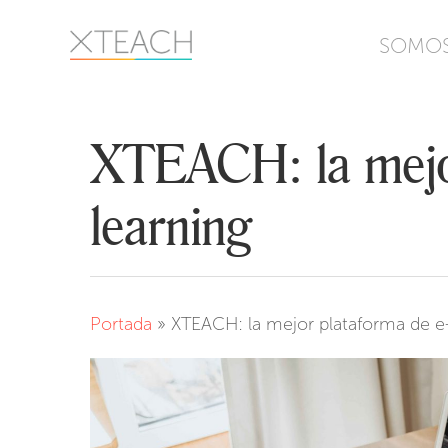
Skip
to
SOMO
main
content
XTEACH: la mejor
learning
Portada
»
XTEACH: la mejor plataforma de e