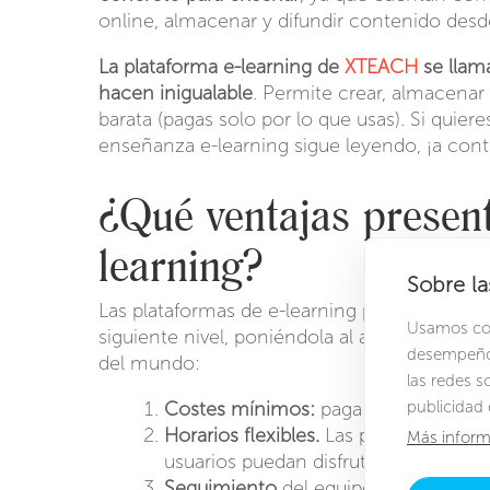
online, almacenar y difundir contenido desde
La plataforma e-learning de
XTEACH
se lla
hacen inigualable
. Permite crear, almacenar 
barata (pagas solo por lo que usas). Si quie
enseñanza e-learning sigue leyendo, ¡a con
¿Qué ventajas presen
learning?
Sobre la
Las plataformas de e-learning presentan una 
Usamos cook
siguiente nivel, poniéndola al alcance de t
desempeño 
del mundo:
las redes s
Costes mínimos:
paga solo por lo qu
publicidad 
Horarios flexibles.
Las plataformas e-
Más inform
usuarios puedan disfrutar de él en 
Seguimiento
del equipo de profesion