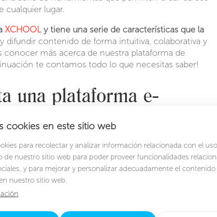
 cualquier lugar.
ma
XCHOOL
y tiene una serie de características que la
y difundir contenido de forma intuitiva, colaborativa y
res conocer más acerca de nuestra plataforma de
tinuación te contamos todo lo que necesitas saber!
ta una plataforma e-
s cookies en este sitio web
serie de ventajas que llevan a la educación al
ies para recolectar y analizar información relacionada con el uso
odo el mundo en cualquier momento y cualquier parte
de nuestro sitio web para poder proveer funcionalidades relacio
ociales, y para mejorar y personalizar adecuadamente el contenido
e usas.
en nuestro sitio web.
learning permiten almacenar contenido para que sus
ación
cualquier momento.
ales y de los alumnos del curso.