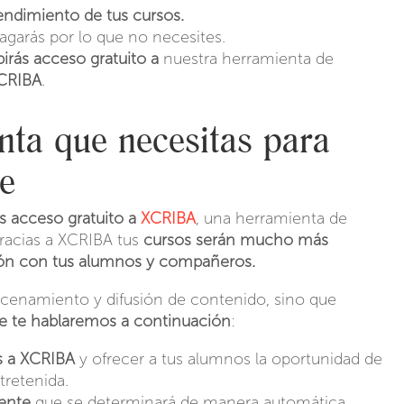
 rendimiento de tus cursos.
pagarás por lo que no necesites.
birás acceso gratuito a
nuestra herramienta de
CRIBA
.
ta que necesitas para
ine
ás acceso gratuito a
XCRIBA
, una herramienta de
racias a XCRIBA tus
cursos serán mucho más
ión con tus alumnos y compañeros.
cenamiento y difusión de contenido, sino que
ue te hablaremos a continuación
:
as a XCRIBA
y ofrecer a tus alumnos la oportunidad de
ntretenida.
ente
que se determinará de manera automática